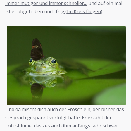
immer mutiger und immer schneller…
und auf ein mal
ist er abgehoben und…flog
(Im Kreis fliegen)
.
Und da mischt dich auch der
Frosch
ein, der bisher das
Gespräch gespannt verfolgt hatte. Er erzählt der
Lotusblume, dass es auch ihm anfangs sehr schwer