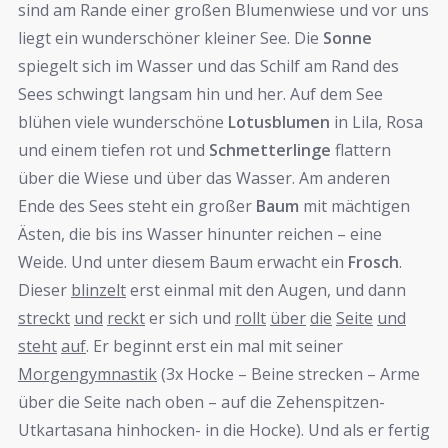
sind am Rande einer großen Blumenwiese und vor uns
liegt ein wunderschöner kleiner See. Die
Sonne
spiegelt sich im Wasser und das Schilf am Rand des
Sees schwingt langsam hin und her. Auf dem See
blühen viele wunderschöne
Lotusblumen
in Lila, Rosa
und einem tiefen rot und
Schmetterlinge
flattern
über die Wiese und über das Wasser. Am anderen
Ende des Sees steht ein großer
Baum
mit mächtigen
Ästen, die bis ins Wasser hinunter reichen – eine
Weide. Und unter diesem Baum erwacht ein
Frosch
.
Dieser
blinzelt
erst einmal mit den Augen, und dann
streckt
und
reckt
er sich und
rollt
über
die
Seite
und
steht
auf
.
Er beginnt erst ein mal mit seiner
Morgengymnastik
(3x Hocke – Beine strecken – Arme
über die Seite nach oben – auf die Zehenspitzen-
Utkartasana hinhocken- in die Hocke). Und als er fertig